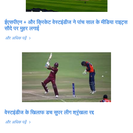
ईएसपीएन + और क्रिकेट वेस्टइंडीज ने पांच साल के मीडिया राइट्स
सौदे पर मुहर लगाई
और अधिक पढ़ें
वेस्टइंडीज के खिलाफ डच सुपर लीग श्रृंखला रद्द
और अधिक पढ़ें