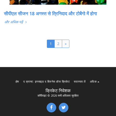
सीपीएल सीजन 18 अगस्त से त्रिनिदाद और टोबैगो में होगा
और अधिक पढ़ें
1
2
»
होम
द क्राफ्ट: इनसाइड द बिजनेस ऑफ क्रिकेट
सदस्यता लें
अधिक
क्रिकेट निवेशक
कॉपीराइट © 2026 सभी अधिकार सुरक्षित